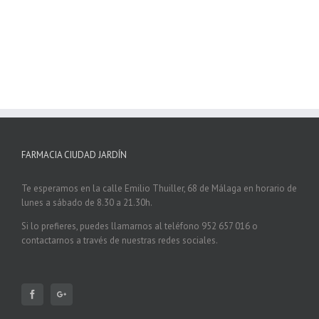
FARMACIA CIUDAD JARDÍN
Te esperamos en la calle Emilio Thuiller, 68 de Málaga en horario de
lunes a sábado de 8.30 a 21.30h.
Si lo prefieres, puedes llamarnos al teléfono 952 657 016 o
contactarnos a través de nuestras redes sociales.